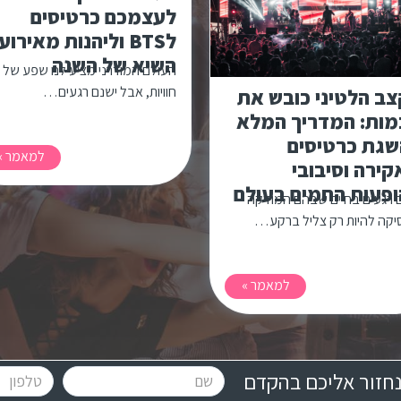
לעצמכם כרטיסים
לBTS וליהנות מאירוע
השיא של השנה
העולם המודרני מציע לנו שפע של
חוויות, אבל ישנם רגעים…
ב הלטיני כובש את
מות: המדריך המלא
שגת כרטיסים
למאמר »
ירה וסיבובי
פעות החמים בעולם
 רגעים בחיים שבהם המוזיקה
קה להיות רק צליל ברקע…
למאמר »
חזור אליכם בהקדם