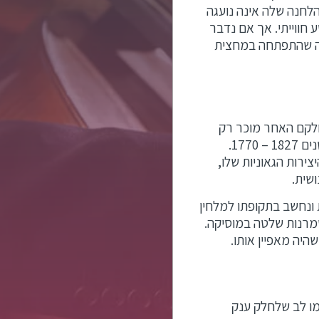
לחנה שלה אינה נועגה
 חווייתי. אך אם נדבר
יקה שהתפתחה במחצית
חלקם האחר מוכר רק
קלאסית. בין המלחינים יש את לודוויג ואן בטהובן שחי בין השנים 1827 – 1770.
ירות הגאוניות שלו,
ושית.
אסית הוא המלחין קלוד דביסי, שחי בשנים 1918 – 1862 בצרפת ונחשב בתקופתו למלחין
שמרנות שלטה במוסיקה.
שהיה מאפיין אותו.
מו לב שלחלק ענק