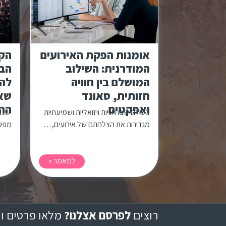
אומנות הפקת האירועים
הקצ
המודרנית: השילוב
הב
המושלם בין חוויה
לה
חזותית, סאונד
שאק
ואפקטים
ההו
בעולם שבו חוויות ויזואליות ושמיעתיות
ישנם
מגדירות את הצלחתם של אירועים,…
מפסי
למאמר »
רוצים
לפרסם אצלנו?
מלאו פרטים ונ