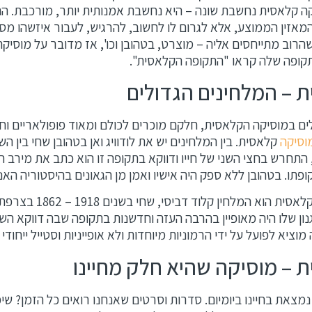
קה קלאסית נחשבת שונה – היא נחשבת אמנותית יותר, מורכבת. הה
מאזין הממוצע, אלא לגרום לו לחשוב, להרגיש, לעבור איזשהו מסע
הרוב מתייחסים אליה – מוצרט, בטהובן וכו', אז מדובר על מוס
 – המלחינים הגדולים
ים במוסיקה הקלאסית, חלקם מוכרים לכולם ומאוד פופולאריים ו
וסיקה
התחרש בחצי השני של חייו ודווקא בתקופה זו הוא כתב את מירב היצ
פתו. בטהובן ללא ספק היה אישיו ואמן מן הגאונים בהיסטוריה האנ
עוד אמן גדול במוסיקה הקל
נון שלו היה מאופיין בהרבה העזה וחדשנות בתקופה שבה דווקא ה
ציא לפועל על ידי הרמוניות מיוחדות ולא אופייניות וסטייל ייחודי 
 – מוסיקה שהיא חלק מחיינו
צאת בחיינו ביומיום. סדרות וסרטים שאנחנו רואים כל הזמן? שי