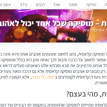
ת
מוזיקה
אופנה
אוכל
רכבים
בידור
עיצוב פנ
 – מוסיקה שכל אחד יכול לאהוב
 אחד יכול לאהוב
וסיקה קלאסית, נהוג לחשוב שמעטים אוהבים אותה והיא אינה כל
ת. אפשר לחשוב על הרבה סיבות לכך ואחת מהן היא בגלל שמוסיקה
כלל אנחנו מדמיינים את סבא וסבתא שלנו כשאנחנו מעלים לראש את
רק מבוגרים אוהבים מוסיקה קלאסית אלא גם הרבה מאוד צעירים
ית גיטרה קלאסית לקומזיצים ב
חנות כלי נגינה
, אלא הקשבה למיטב
טוריה.
ת, מהי בעצם?
לאסית מתייחס למוסיקה שהתפתחה בתקופת ימי הביניים ועד העת