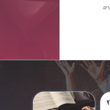
ים.
ץ