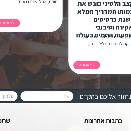
חוויות, אבל ישנם רגעים…
ב הלטיני כובש את
מות: המדריך המלא
שגת כרטיסים
למאמר »
ירה וסיבובי
פעות החמים בעולם
 רגעים בחיים שבהם המוזיקה
קה להיות רק צליל ברקע…
למאמר »
חזור אליכם בהקדם
כתבות אחרונות
שתפו