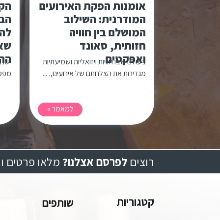
אומנות הפקת האירועים
הקצ
המודרנית: השילוב
הב
המושלם בין חוויה
לה
חזותית, סאונד
שאק
ואפקטים
ההו
בעולם שבו חוויות ויזואליות ושמיעתיות
ישנם
מגדירות את הצלחתם של אירועים,…
מפסי
למאמר »
רוצים
לפרסם אצלנו?
מלאו פרטים ונ
קטגוריות
שותפים