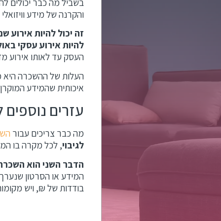
בשביל מה כבר יכולים להי
והקרנה של מידע וויזואלי
זה יכול להיות אירוע ש
להיות אירוע עסקי באול
העסק עד לאותו אירוע מד
העלות של ההשכרה היא מש
איכותית שהמידע המוקרן 
עזרים נוספים 
מה כבר צריכים עבור
השכ
לגיבוי
, לכל מקרה בו המק
הדבר השני הוא השכרה
המידע או הסרטון שנערך 
בודדות של ₪, ויש מקומות