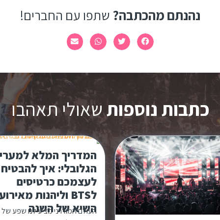
נהנתם מהכתבה?
שתפו עם החברים!
כתבות נוספות
שאולי תאהבו
המדריך המלא למערי
הגלובלי: איך להבטיח
לעצמכם כרטיסים
לBTS וליהנות מאירוע
השיא של השנה
העולם המודרני מציע לנו שפע של