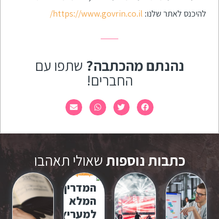
להיכנס לאתר שלנו:
https://www.govrin.co.il/
נהנתם מהכתבה?
שתפו עם
החברים!
כתבות נוספות
שאולי תאהבו
המדריך
המלא
למעריץ