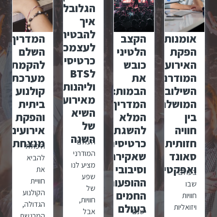
הגלובלי:
איך
להבטיח
אומנות
הקצב
המדריך
לעצמכם
הפקת
הלטיני
השלם
כרטיסים
האירועים
כובש
להקמת
לBTS
המודרנית:
את
מערכת
וליהנות
השילוב
הבמות:
קולנוע
מאירועי
המושלם
המדריך
ביתית
השיא
בין
המלא
והפקת
של
חוויה
להשגת
אירועים
השנה
חזותית,
כרטיסים
מנצחת
העולם
היכולת
המודרני
סאונד
שאקירה
להביא
מציע לנו
ואפקטים
וסיבובי
את
בעולם
שפע
ההופעות
חוויית
שבו
של
הקולנוע
החמים
חוויות
חוויות,
הגדולה,
בעולם
ויזואליות
ישנם
אבל
המרגשת