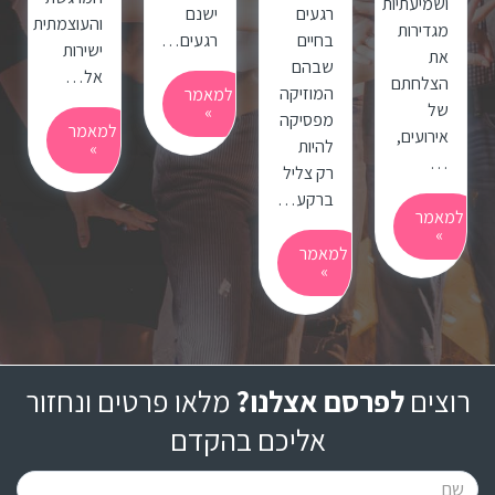
ושמיעתיות
רגעים
ישנם
והעוצמתית
מגדירות
בחיים
רגעים…
ישירות
את
שבהם
אל…
הצלחתם
המוזיקה
למאמר
של
»
מפסיקה
למאמר
אירועים,
להיות
»
…
רק צליל
ברקע…
למאמר
»
למאמר
»
רוצים
לפרסם אצלנו?
מלאו פרטים ונחזור
אליכם בהקדם