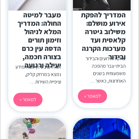
המדריך להפקת
מעבר למיטה
אירוע מושלם:
החולה: המדריך
משילוב גיטרה
המלא לניהול
קלאסית ועד
וזימון תורים
מערכות הקרנה
הדסה עין כרם
ובידור
בצורה חכמה,
עולם האירועים והבידור
יעילה ורגועה
הביתי עבר מהפכה
אנו חיים בעידן שבו המידע
משמעותית בשנים
נמצא במרחק קליק,
האחרונות, כאשר…
וציפיית השירות…
למאמר »
למאמר »