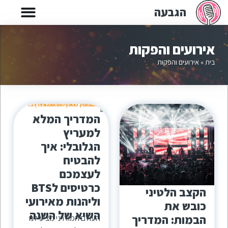
הגבעה
אירועים והפקות
בית
»
אירועים והפקות
המדריך המלא
למעריץ
הגלובלי: איך
להבטיח
לעצמכם
כרטיסים לBTS
הקצב הלטיני
וליהנות מאירועי
כובש את
השיא של השנה
הבמות: המדריך
העולם המודרני מציע לנו