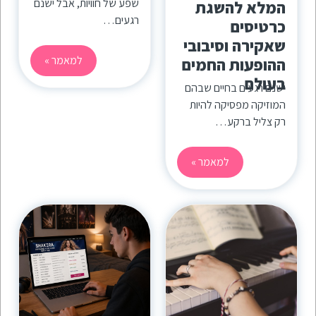
שפע של חוויות, אבל ישנם
המלא להשגת
רגעים…
כרטיסים
שאקירה וסיבובי
למאמר »
ההופעות החמים
בעולם
ישנם רגעים בחיים שבהם
המוזיקה מפסיקה להיות
רק צליל ברקע…
למאמר »