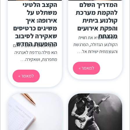
המדריך השלם
הקצב הלטיני
להקמת מערכת
משתלט על
קולנוע ביתית
אירופה: איך
והפקת אירועים
משיגים כרטיסים
מנצחת
שאקירה לסיבוב
היכולת להביא את חוויית
ההופעות החדש
הקולנוע הגדולה, המרגשת
ישנם אמנים שהשם שלהם
והעוצמתית ישירות אל…
הוא מילה נרדפת לאנרגיה
מתפרצת, ושאקירה…
למאמר »
למאמר »